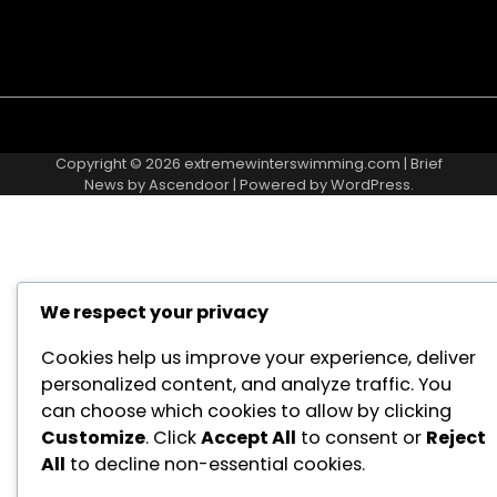
for:
About
Contact
Cookie
Privacy
Sitemap
Terms
Us
Us
Policy
Policy
and
Copyright © 2026
extremewinterswimming.com
| Brief
Conditions
News by
Ascendoor
| Powered by
WordPress
.
We respect your privacy
Cookies help us improve your experience, deliver
personalized content, and analyze traffic. You
can choose which cookies to allow by clicking
Customize
. Click
Accept All
to consent or
Reject
All
to decline non-essential cookies.