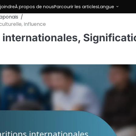
joindre
À propos de nous
Parcourir les articles
Langue
japonais
culturelle, Influence
 internationales, Significat