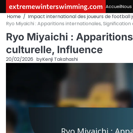
Skip
extremewinterswimming.com
Accueil
Nous 
to
Home
Impact international des joueurs de football 
content
Ryo Miyaichi : Apparitions internationales, Signification 
Ryo Miyaichi : Apparitions
culturelle, Influence
20/02/2026
by
Kenji Takahashi