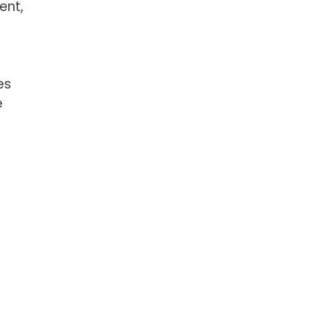
ent,
es
e