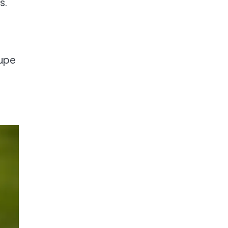
s.
oupe